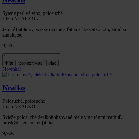
Nealko
Sýtené perlivé víno, polosuché
Liora NEALKO -
Jemné bublinky, svieže ovocie a ľahkosť bez alkoholu, ktorú si
zamilujete.
9,90
€
množstvo
Frizzante
zobraziť viac
viac
Liora
Novinka!
sýtené
biele
dealkoholizované
Nealko
víno,
polosuché
Polosuché, polosuché
Liora NEALKO -
Svieže polosuché dealkoholizované biele víno tónmi marhúľ,
broskýň a zeleného jablka
9,90
€