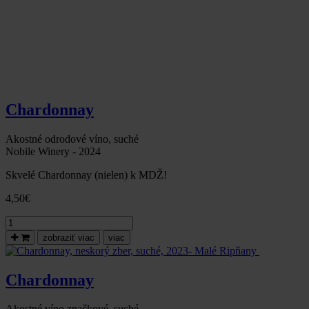
Chardonnay
Akostné odrodové víno, suché
Nobile Winery - 2024
Skvelé Chardonnay (nielen) k MDŽ!
4,50
€
množstvo
Chardonnay
zobraziť viac
viac
,
suché,
2024
Chardonnay
skvelé
vínko
(nielen)
Akostné víno značkové, suché