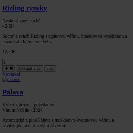
zber,
Rizling rýnsky
suché,2022-
Vinum
Nobile
Neskorý zber, suché
- 2024
Suchý a svieži Rizling s agátovou vôňou, limetkovou kyselinkou a
náznakom lipového kvetu.
12,20
€
množstvo
Rizling
zobraziť viac
viac
rýnsky,
Novinka!
neskorý
zber,
suché,
Pálava
2024-
Vinum
Nobile
Výber z hrozna, polosladké
Vinum Nobile - 2024
Aromatická a plná Pálava s muškátovo-kvetinovou vôňou a
osviežujúcim citrusovým záverom.