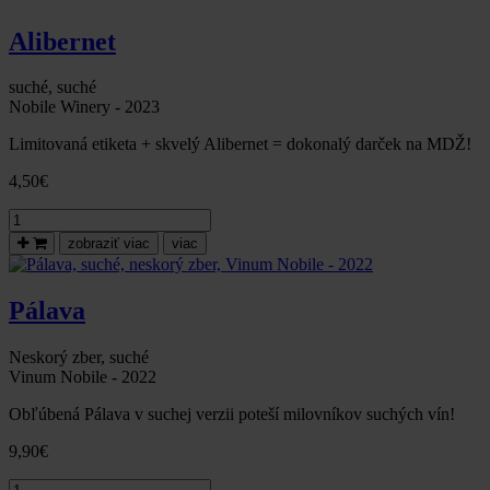
Alibernet
suché, suché
Nobile Winery - 2023
Limitovaná etiketa + skvelý Alibernet = dokonalý darček na MDŽ!
4,50
€
množstvo
Alibernet,
zobraziť viac
viac
2023,suché-
limitovaná
edícia
Pálava
k
MDŽ
Neskorý zber, suché
Vinum Nobile - 2022
Obľúbená Pálava v suchej verzii poteší milovníkov suchých vín!
9,90
€
množstvo