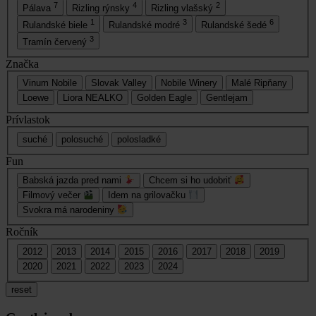
7
4
2
Pálava
Rizling rýnsky
Rizling vlašský
1
3
6
Rulandské biele
Rulandské modré
Rulandské šedé
3
Tramín červený
Značka
Vinum Nobile
Slovak Valley
Nobile Winery
Malé Ripňany
Loewe
Liora NEALKO
Golden Eagle
Gentlejam
Prívlastok
suché
polosuché
polosladké
Fun
Babská jazda pred nami
Chcem si ho udobriť
Filmový večer
Idem na grilovačku
Svokra má narodeniny
Ročník
2012
2013
2014
2015
2016
2017
2018
2019
2020
2021
2022
2023
2024
reset