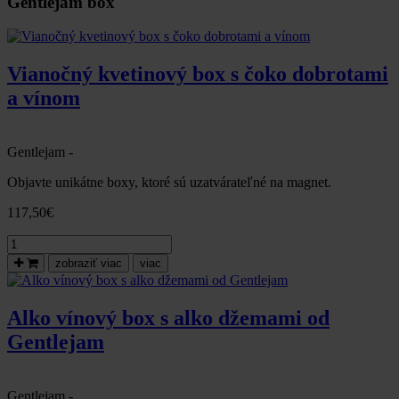
Gentlejam box
Vianočný kvetinový box s čoko dobrotami
a vínom
Gentlejam -
Objavte unikátne boxy, ktoré sú uzatvárateľné na magnet.
117,50
€
množstvo
Vianočný
zobraziť viac
viac
kvetinový
box
s
Alko vínový box s alko džemami od
čoko
Gentlejam
dobrotami
a
vínom
Gentlejam -