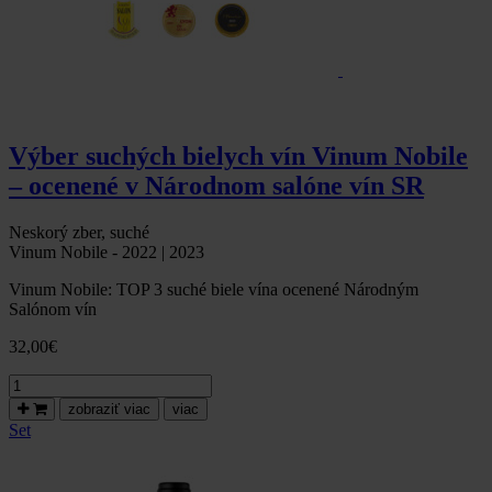
Výber suchých bielych vín Vinum Nobile
– ocenené v Národnom salóne vín SR
Neskorý zber, suché
Vinum Nobile - 2022 | 2023
Vinum Nobile: TOP 3 suché biele vína ocenené Národným
Salónom vín
32,00
€
množstvo
Výber
zobraziť viac
viac
suchých
Set
bielych
vín
Vinum