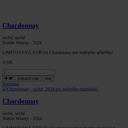
Chardonnay
suché, suché
Nobile Winery - 2024
LIMITOVANÁ EDÍCIA Chardonnay pre najlepšiu učiteľku!
4,50
€
množstvo
Chardonnay,
zobraziť viac
viac
suché,
Novinka!
2024-
pre
najlepšiu
Chardonnay
pani
učiteľku!
suché, suché
Nobile Winery - 2024