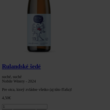
Rulandské šedé
suché, suché
Nobile Winery - 2024
Pre otca, ktorý zvládne všetko (aj túto fľašu)!
4,50
€
množstvo