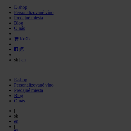
E-shop
Personalizované víno
Predajné miesta
Blog
O nás
Košík
|
sk
|
en
E-shop
Personalizované víno
Predajné miesta
Blog
O nás
|
sk
en
|