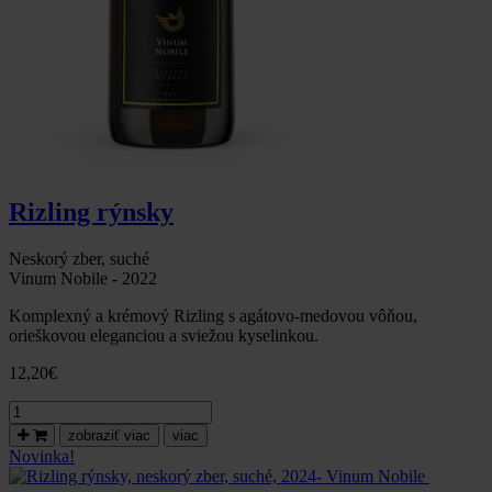
Rizling rýnsky
Neskorý zber, suché
Vinum Nobile - 2022
Komplexný a krémový Rizling s agátovo-medovou vôňou,
orieškovou eleganciou a sviežou kyselinkou.
12,20
€
množstvo
Rizling
zobraziť viac
viac
Sur
Novinka!
Lie,
neskorý