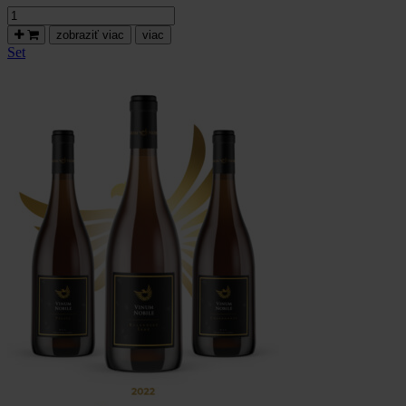
množstvo
Liora
zobraziť viac
viac
cuveé,
Set
biele
dealkoholizované
víno,
polosuché