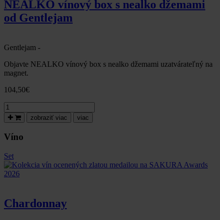
NEALKO vínový box s nealko džemami
dobrotami
od Gentlejam
a
džemami
od
Gentlejam
Gentlejam -
Objavte NEALKO vínový box s nealko džemami uzatvárateľný na
magnet.
104,50
€
množstvo
NEALKO
zobraziť viac
viac
vínový
box
Víno
s
nealko
Set
džemami
od
Gentlejam
Chardonnay