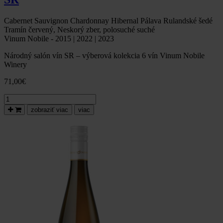
Cabernet Sauvignon Chardonnay Hibernal Pálava Rulandské šedé
Tramín červený, Neskorý zber, polosuché suché
Vinum Nobile - 2015 | 2022 | 2023
Národný salón vín SR – výberová kolekcia 6 vín Vinum Nobile
Winery
71,00
€
množstvo
Degustačný
zobraziť viac
viac
výber
TOP
6
vín
Vinum
Nobile
ocenených
v
Národnom
salóne
vín
SR