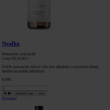
Nealko
Polosuché, polosuché
Liora NEALKO -
Svieže polosuché ružové víno bez alkoholu s ovocnými tónmi,
ideálne na každú príležitosť.
9,90
€
množstvo
Liora
zobraziť viac
viac
ružové
Novinka!
dealkoholizované
víno,
polosuché