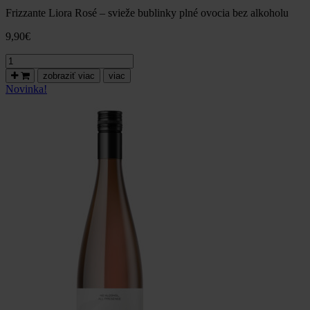
Frizzante Liora Rosé – svieže bublinky plné ovocia bez alkoholu
9,90
€
množstvo
Frizzante
zobraziť viac
viac
Liora
Novinka!
ružové
dealkoholizované
víno,
polosuché