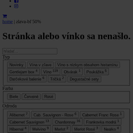
home
|
zlava-bf 50%
Stránka alebo vínko sa nenašlo.
Typ
Novinky
Vína v zľave
Víno s nízkym obsahom histamínu
4
119
1
5
Gentlejam box
Víno
Otvárak
Poukážka
6
2
Darčekové balenie
Tričká
Degustačné sety
Farba
Biele
Červené
Rosé
Odroda
7
6
1
Alibernet
Cab. Sauvignon - Rose
Cabernet Franc Rose
13
16
1
Cabernet Sauvignon
Chardonnay
Frankovka modrá
4
9
2
3
4
Hibernal
Melvino
Merlot
Merlot Rosé
Nealko