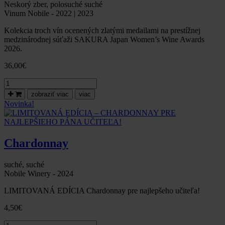
Neskorý zber, polosuché suché
Vinum Nobile - 2022 | 2023
Kolekcia troch vín ocenených zlatými medailami na prestížnej
medzinárodnej súťaži SAKURA Japan Women’s Wine Awards
2026.
36,00
€
množstvo
Kolekcia
zobraziť viac
viac
vín
Novinka!
ocenených
zlatou
medailou
na
Chardonnay
SAKURA
Awards
2026
suché, suché
Nobile Winery - 2024
LIMITOVANÁ EDÍCIA Chardonnay pre najlepšeho učiteľa!
4,50
€
množstvo