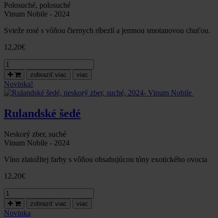
Polosuché, polosuché
Vinum Nobile - 2024
Svieže rosé s vôňou čiernych ríbezlí a jemnou smotanovou chuťou.
12,20
€
množstvo
Cabernet
zobraziť viac
viac
franc
Novinka!
rosé,
polosuché,
2024-
Rulandské šedé
Vinum
Nobile
Neskorý zber, suché
Vinum Nobile - 2024
Víno zlatožltej farby s vôňou obsahujúcou tóny exotického ovocia
12,20
€
množstvo
Rulandské
zobraziť viac
viac
šedé,
Novinka