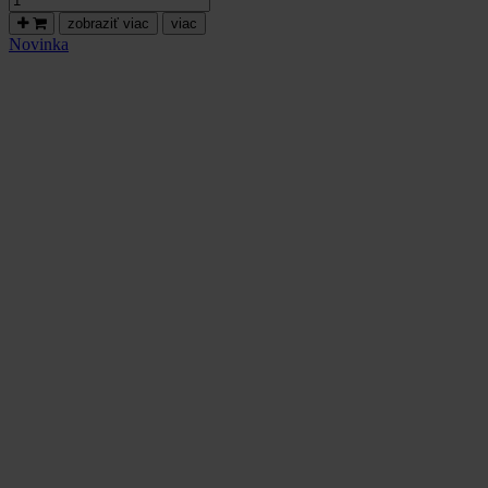
Pálava,
zobraziť viac
viac
suché,
Novinka
neskorý
zber,
Vinum
Nobile
-
2022