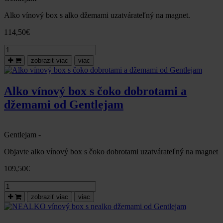
Alko vínový box s alko džemami uzatvárateľný na magnet.
114,50
€
množstvo
Alko
zobraziť viac
viac
vínový
box
s alko
Alko vínový box s čoko dobrotami a
džemami
džemami od Gentlejam
od
Gentlejam
Gentlejam -
Objavte alko vínový box s čoko dobrotami uzatvárateľný na magnet
109,50
€
množstvo
Alko
zobraziť viac
viac
vínový
box
s čoko