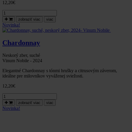
12,20
€
množstvo
Pálava,
zobraziť viac
viac
VÝBER
Novinka!
Z
HROZNA,
polosladké,2024-
Chardonnay
Vinum
Nobile
Neskorý zber, suché
Vinum Nobile - 2024
Elegantné Chardonnay s tónmi hrušky a citrusovým záverom,
ideálne pre milovníkov vyváženej sviežosti.
12,20
€
množstvo
Chardonnay,
zobraziť viac
viac
suché,
Novinka!
neskorý
zber,
2024-
Vinum