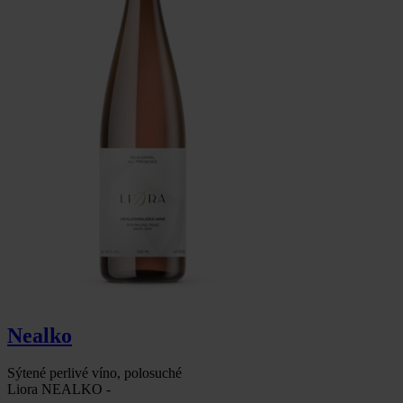
od
Dolce
Felicita
Nealko
Sýtené perlivé víno, polosuché
Liora NEALKO -