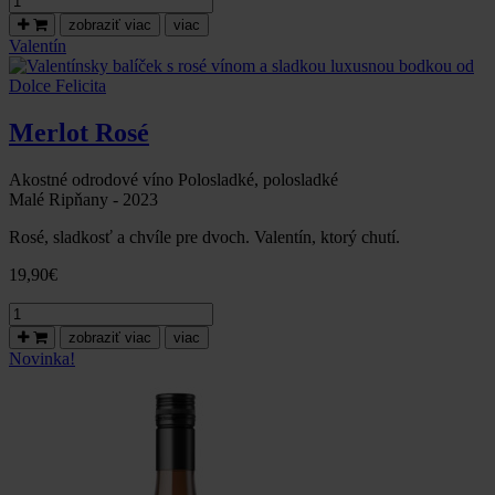
LIMITOVANÁ
zobraziť viac
viac
EDÍCIA
Valentín
–
CHARDONNAY
PRE
NAJLEPŠIEHO
Merlot Rosé
PÁNA
UČITEĽA!
Akostné odrodové víno Polosladké, polosladké
Malé Ripňany - 2023
Rosé, sladkosť a chvíle pre dvoch. Valentín, ktorý chutí.
19,90
€
množstvo
Valentínsky
zobraziť viac
viac
balíček
Novinka!
s
rosé
vínom
a
sladkou
luxusnou
bodkou