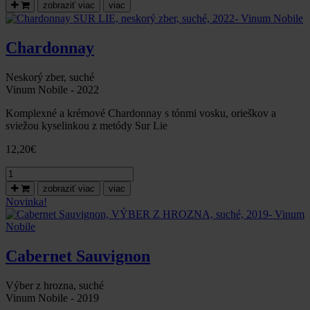
Rulandské
zobraziť viac
viac
šedé
ku
dňu
Chardonnay
otcov
Neskorý zber, suché
Vinum Nobile - 2022
Komplexné a krémové Chardonnay s tónmi vosku, orieškov a
sviežou kyselinkou z metódy Sur Lie
12,20
€
množstvo
Chardonnay
zobraziť viac
viac
SUR
Novinka!
LIE,
neskorý
zber,
suché,
Cabernet Sauvignon
2022-
Vinum
Nobile
Výber z hrozna, suché
Vinum Nobile - 2019