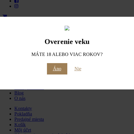
úvod
|
GM London Women’s Wine & Spirits Awards 2019
Overenie veku
Prihláste sa na odber noviniek
MÁTE 18 ALEBO VIAC ROKOV?
Áno
Nie
E-shop
Personalizované víno
Predajné miesta
Blog
O nás
Kontakty
Pokladňa
Predajné miesta
Košík
Môj účet