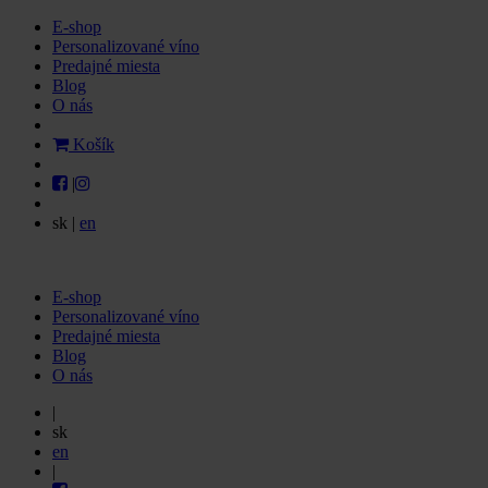
E-shop
Personalizované víno
Predajné miesta
Blog
O nás
Košík
|
sk
|
en
E-shop
Personalizované víno
Predajné miesta
Blog
O nás
|
sk
en
|