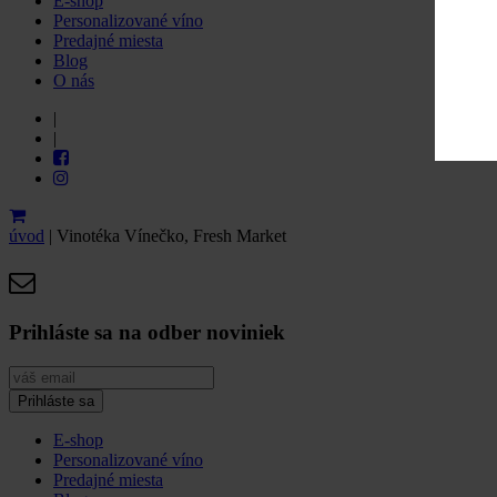
E-shop
Personalizované víno
Predajné miesta
Blog
O nás
|
|
úvod
|
Vinotéka Vínečko, Fresh Market
Prihláste sa na odber noviniek
E-shop
Personalizované víno
Predajné miesta