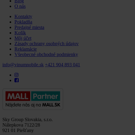
Blog
O nás
Kontakty
Pokladňa
Predajné miesta
Košík
Môj účet
Zásady ochrany osobných údajov
Reklamácie
Všeobecné obchodné podmienky
info@vinumnobile.sk
+421 904 893 041
Sky Group Slovakia, s.r.o.
Nálepkova 7122/28
921 01 Piešťany