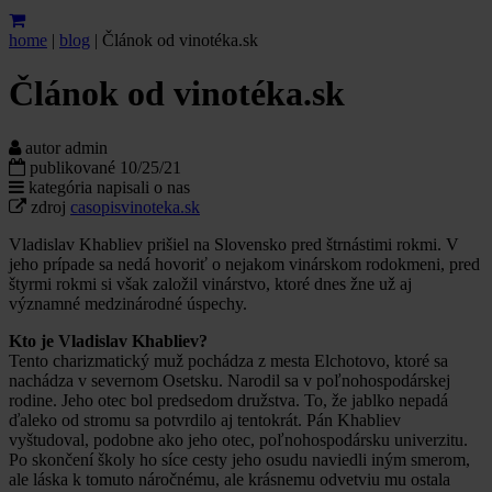
home
|
blog
|
Článok od vinotéka.sk
Článok od vinotéka.sk
autor
admin
publikované
10/25/21
kategória
napisali o nas
zdroj
casopisvinoteka.sk
Vladislav Khabliev prišiel na Slovensko pred štrnástimi rokmi. V
jeho prípade sa nedá hovoriť o nejakom vinárskom rodokmeni, pred
štyrmi rokmi si však založil vinárstvo, ktoré dnes žne už aj
významné medzinárodné úspechy.
Kto je Vladislav Khabliev?
Tento charizmatický muž pochádza z mesta Elchotovo, ktoré sa
nachádza v severnom Osetsku. Narodil sa v poľnohospodárskej
rodine. Jeho otec bol predsedom družstva. To, že jablko nepadá
ďaleko od stromu sa potvrdilo aj tentokrát. Pán Khabliev
vyštudoval, podobne ako jeho otec, poľnohospodársku univerzitu.
Po skončení školy ho síce cesty jeho osudu naviedli iným smerom,
ale láska k tomuto náročnému, ale krásnemu odvetviu mu ostala