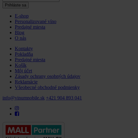
E-shop
Personalizované víno
Predajné miesta
Blog
O nás
Kontakty
Pokladňa
Predajné miesta
Košík
Môj účet
Zásady ochrany osobných údajov
Reklamácie
Všeobecné obchodné podmienky
info@vinumnobile.sk
+421 904 893 041