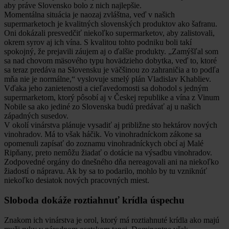
aby práve Slovensko bolo z nich najlepšie.
Momentálna situácia je naozaj zvláštna, veď v našich
supermarketoch je kvalitných slovenských produktov ako šafranu.
Oni dokázali presvedčiť niekoľko supermarketov, aby zalistovali,
okrem syrov aj ich vína. S kvalitou tohto podniku boli takí
spokojný, že prejavili záujem aj o ďalšie produkty. „Zamýšľal som
sa nad chovom mäsového typu hovädzieho dobytka, veď to, ktoré
sa teraz predáva na Slovensku je väčšinou zo zahraničia a to podľa
mňa nie je normálne,“ vyslovuje smelý plán Vladislav Khabliev.
Vďaka jeho zanietenosti a cieľavedomosti sa dohodol s jedným
supermarketom, ktorý pôsobí aj v Českej republike a vína z Vinum
Nobile sa ako jediné zo Slovenska budú predávať aj u našich
západných susedov.
V okolí vinárstva plánuje vysadiť aj približne sto hektárov nových
vinohradov. Má to však háčik. Vo vinohradníckom zákone sa
opomenuli zapísať do zoznamu vinohradníckych obcí aj Malé
Ripňany, preto nemôžu žiadať o dotácie na výsadbu vinohradov.
Zodpovedné orgány do dnešného dňa nereagovali ani na niekoľko
žiadostí o nápravu. Ak by sa to podarilo, mohlo by tu vzniknúť
niekoľko desiatok nových pracovných miest.
Sloboda dokáže roztiahnuť krídla úspechu
Znakom ich vinárstva je orol, ktorý má roztiahnuté krídla ako majú