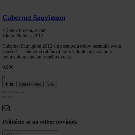
Cabernet Sauvignon
Výber z hrozna, suché
Vinum Nobile - 2012
Cabernet Sauvignon 2012 ani postupom rokov nestratilo svoju
sviežosť – nádherná rubínová farba v doplnení s vôňou a
podmanivou chuťou lesného ovocia.
9,90
€
množstvo
Cabernet
zobraziť viac
viac
Sauvignon
2012,
neskorý
zber,
suché-
Vinum
Nobile
Prihláste sa na odber noviniek