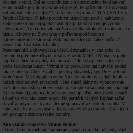
driemať v srdci. Dal sa na podnikanie a dnes musíme konštatovať,
že bol a stále je v ňom viac ako úspešný. Po príchode na Slovensko
vybudoval jednu z najväčších firiem na výrobu LCD A LED TV v
Strednej Európe. K jeho posledným úspechom patrí aj zakúpenie
známej elektronickej spoločnosti Sharp, ktorá sa venuje výrobe
televízorov. „Toto odvetvie má živí a všetko okolo toho vnímam ako
biznis. Aktivity na Slovensku v poľnohospodárskom a
potravinárskom sektore sú však mojou srdcovou záležitosťou,“
vysvetľuje Vladislav Khabliev.
Pestovateľská a chovateľská vášeň, driemajúca v jeho srdci, sa
prebudila pred niekoľkými rokmi. V okolí Malých Ripňan si preto
kúpil tisíc hektárov pôdy a k tomu aj stádo kráv plemena jersey v
počte šesťdesiat kusov. Vybral si ho preto, lebo má najväčší podiel
tuku v mlieku. Chcel vyrábať poctivý slovenský syr. Dnes je to už
skutočnosť. Má fungujúcu syráreň a tieto produkty sa dajú kúpiť v
našich obchodných reťazcoch. Jeho smelé plány na vybudovanie
poľnohospodársko-potravinárskeho komplexu sa postupne napĺňajú.
Aj bez štátnej podpory, ktorú sa nepochopiteľne bezvýsledne snaží
získať už viac ako osem rokov. Na periférii Malých Ripňan začal
stavať aj mlyn. Ten by mal denne spracovať až tristo ton obilia. V
jeho areáli by mala vyrásť aj fabrika na výrobu cestovín. A tak jeho
sen postupne získava reálne kontúry.
Ako vzniklo vinárstvo Vinum Nobile
O tom, že na rozbehnutie pomerne vážneho projektu niekedy stačí