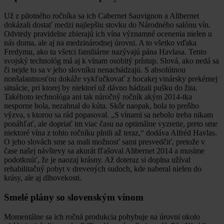
Už z pilotného ročníka sa ich Cabernet Sauvignon a Alibernet
dokázali dostať medzi najlepšiu stovku do Národného salónu vín.
Odvtedy pravidelne zbierajú ich vína významné ocenenia nielen u
nás doma, ale aj na medzinárodnej úrovni. A to všetko vďaka
Fredymu, ako tu všetci familiárne nazývajú pána Havlasa. Tento
svojský technológ má aj k vínam osobitý prístup. Slová, ako nedá sa
či nejde to sa v jeho slovníku nenachádzajú. S absolútnou
nonšalantnosťou dokáže vykľučkovať z hocakej vinársky prekérnej
situácie, pri ktorej by niektorí už dávno hádzali pušku do žita.
Takéhoto technológa ani tak náročný ročník akým 2014-tka
nesporne bola, nezahnal do kúta. Skôr naopak, bola to preňho
výzva, s ktorou sa rád popasoval. „S vínami sa nebolo treba nikam
ponáhľať, ale dopriať im viac času na optimálne vyzretie, preto sme
niektoré vína z tohto ročníku plnili až teraz,“ dodáva Alfréd Havlas.
O jeho slovách sme sa mali možnosť sami presvedčiť, pretože v
čase našej návštevy sa akurát fľašoval Alibernet 2014 a musíme
podotknúť, že je naozaj krásny. Až doteraz si doplna užíval
rehabilitačný pobyt v drevených sudoch, kde naberal nielen do
krásy, ale aj dlhovekosti.
Smelé plány so slovenským vínom
Momentálne sa ich ročná produkcia pohybuje na úrovni okolo