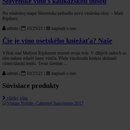
Slovenské víno s kaukazskou dušou
Na vinárskej mape Slovenska pribudla nová vinárska obec – Malé
Ripňany.
admin
|
10/25/21
|
napisali o nas
Čie je víno osetského kniežaťa? Naše
Vŕšok nad Malými Ripňanmi zmenil svoju tvár. V dlhých radoch sa
ním tiahnu mladé liany viniča. Pôdu vinohradu kedysi skúmali
cisterciánski mnísi. Teraz územiu ...
admin
|
10/25/21
|
napisali o nas
Súvisiace produkty
všetky vína