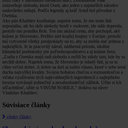
muži ruky v národnom osetskom tanci. Dominantne však
znázorňuje slobodu, ktorú Oseti, ako jeden z najstarších národov
nadovšetko milujú. Podľa legendy aj kráľ Artuš bol pôvodne z
Osetska.
Ako pán Khabliev konštatuje, napriek tomu, že mu tento štát
nepomáha, ale ho skôr niekedy brzdí v rozkvete, ide stále dopredu,
pretože mu pomáha Boh. Ten mu ukázal cestu, aby pochopil, aké
krásne je Slovensko. Preňho niet krajšej krajiny v Európe, pretože
má vytvorené všetky predpoklady na to, aby sa mohla stať jednou z
najkrajších. Je tu pracovitý národ, nádherná príroda, ideálne
klimatické podmienky pre poľnohospodárstvo a aj krásne ženy.
„Ľudia z Osetska majú radi slobodu a nežili by nikdy tam, kde by sa
necítili dobre. Napriek tomu, že Slovensko je mladý štát, ja sa tu
cítim veľmi dobre. A dobre sa darí aj našim vínam, ktoré v sebe nesú
ducha najvyššej kvality. Svojou bohatou chuťou a rozmanitosťou a
vďaka využívaniu tých najkvalitnejších ingrediencií z najlepšieho
hrozna vytvárajú jedinečný a nezabudnuteľný zážitok. Užite si ich
ušľachtilosť, užite si VINUM NOBILE,“ dodáva na záver
Vladislav Khabliev.
Súvisiace články
všetky články