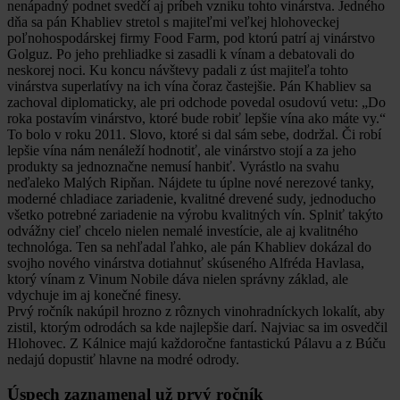
nenápadný podnet svedčí aj príbeh vzniku tohto vinárstva. Jedného
dňa sa pán Khabliev stretol s majiteľmi veľkej hlohoveckej
poľnohospodárskej firmy Food Farm, pod ktorú patrí aj vinárstvo
Golguz. Po jeho prehliadke si zasadli k vínam a debatovali do
neskorej noci. Ku koncu návštevy padali z úst majiteľa tohto
vinárstva superlatívy na ich vína čoraz častejšie. Pán Khabliev sa
zachoval diplomaticky, ale pri odchode povedal osudovú vetu: „Do
roka postavím vinárstvo, ktoré bude robiť lepšie vína ako máte vy.“
To bolo v roku 2011. Slovo, ktoré si dal sám sebe, dodržal. Či robí
lepšie vína nám nenáleží hodnotiť, ale vinárstvo stojí a za jeho
produkty sa jednoznačne nemusí hanbiť. Vyrástlo na svahu
neďaleko Malých Ripňan. Nájdete tu úplne nové nerezové tanky,
moderné chladiace zariadenie, kvalitné drevené sudy, jednoducho
všetko potrebné zariadenie na výrobu kvalitných vín. Splniť takýto
odvážny cieľ chcelo nielen nemalé investície, ale aj kvalitného
technológa. Ten sa nehľadal ľahko, ale pán Khabliev dokázal do
svojho nového vinárstva dotiahnuť skúseného Alfréda Havlasa,
ktorý vínam z Vinum Nobile dáva nielen správny základ, ale
vdychuje im aj konečné finesy.
Prvý ročník nakúpil hrozno z rôznych vinohradníckych lokalít, aby
zistil, ktorým odrodách sa kde najlepšie darí. Najviac sa im osvedčil
Hlohovec. Z Kálnice majú každoročne fantastickú Pálavu a z Búču
nedajú dopustiť hlavne na modré odrody.
Úspech zaznamenal už prvý ročník