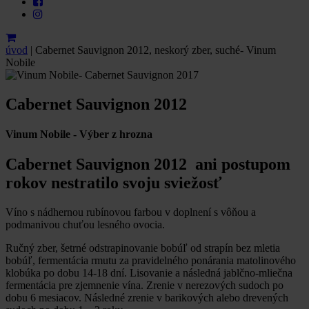
úvod
|
Cabernet Sauvignon 2012, neskorý zber, suché- Vinum
Nobile
Cabernet Sauvignon 2012
Vinum Nobile - Výber z hrozna
Cabernet Sauvignon 2012 ani postupom
rokov nestratilo svoju sviežosť
Víno s nádhernou rubínovou farbou v doplnení s vôňou a
podmanivou chuťou lesného ovocia.
Ručný zber, šetrné odstrapinovanie bobúľ od strapín bez mletia
bobúľ, fermentácia rmutu za pravidelného ponárania matolinového
klobúka po dobu 14-18 dní. Lisovanie a následná jablčno-mliečna
fermentácia pre zjemnenie vína. Zrenie v nerezových sudoch po
dobu 6 mesiacov. Následné zrenie v barikových alebo drevených