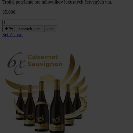
Trojité potešenie pre milovníkov luxusných červených vín.
35,00
€
množstvo
Nový
zobraziť viac
viac
set
Set
Zľava!
prémiových
červených
vín
s
dopravou
GRÁTIS