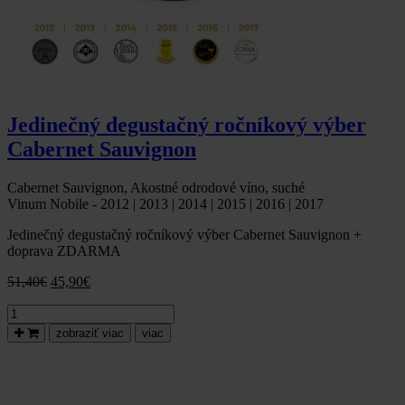
Jedinečný degustačný ročníkový výber
Cabernet Sauvignon
Cabernet Sauvignon, Akostné odrodové víno, suché
Vinum Nobile - 2012 | 2013 | 2014 | 2015 | 2016 | 2017
Jedinečný degustačný ročníkový výber Cabernet Sauvignon +
doprava ZDARMA
Pôvodná
Aktuálna
51,40
€
45,90
€
cena
cena
množstvo
bola:
je:
Jedinečný
51,40€.
45,90€.
zobraziť viac
viac
degustačný
ročníkový
výber
Cabernet