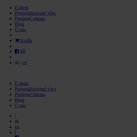
E-shop
Personalizované víno
Predajné miesta
Blog
O nás
Košík
|
sk
|
en
E-shop
Personalizované víno
Predajné miesta
Blog
O nás
|
sk
en
|