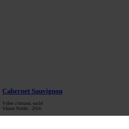
Cabernet Sauvignon
Výber z hrozna, suché
Vinum Nobile - 2016
12,90
€
množstvo