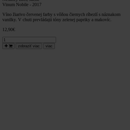
Vinum Nobile - 2017
Víno žiarivo červenej farby s vôňou čiernych ríbezlí s náznakom
vanilky. V chuti prevládajú tóny zelenej papriky a makovíc.
12,90
€
množstvo
Cabernet
zobraziť viac
viac
Sauvignon
2017,
neskorý
zber,
suché-
Vinum
Nobile