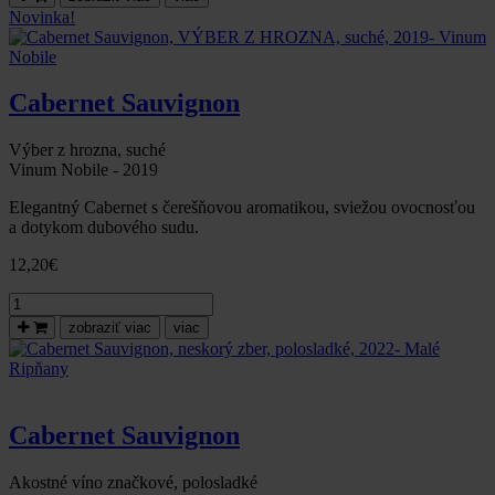
výber
Novinka!
TOP
6
vín
Vinum
Cabernet Sauvignon
Nobile
ocenených
v
Výber z hrozna, suché
Národnom
Vinum Nobile - 2019
salóne
Elegantný Cabernet s čerešňovou aromatikou, sviežou ovocnosťou
vín
a dotykom dubového sudu.
SR
12,20
€
množstvo
Cabernet
zobraziť viac
viac
Sauvignon,
VÝBER
Z
HROZNA,
suché,
Cabernet Sauvignon
2019-
Vinum
Nobile
Akostné víno značkové, polosladké