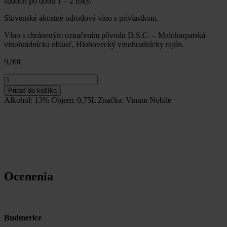
sudoch po dobu 1 – 2 roky.
Slovenské akostné odrodové víno s prívlastkom.
Víno s chráneným označením pôvodu D.S.C. – Malokarpatská
vinohradnícka oblasť, Hlohovecký vinohradnícky rajón.
9,90
€
množstvo
Cabernet
Pridať do košíka
Sauvignon
Alkohol:
13%
Objem:
0,75L
Značka:
Vinum Nobile
2012,
neskorý
zber,
suché-
Vinum
Nobile
Ocenenia
Budmerice