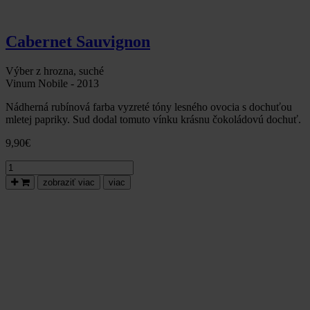
Cabernet Sauvignon
Výber z hrozna, suché
Vinum Nobile - 2013
Nádherná rubínová farba vyzreté tóny lesného ovocia s dochuťou
mletej papriky. Sud dodal tomuto vínku krásnu čokoládovú dochuť.
9,90
€
množstvo
Cabernet
zobraziť viac
viac
Sauvignon
2013,
neskorý
zber,
suché-
Vinum
Nobile