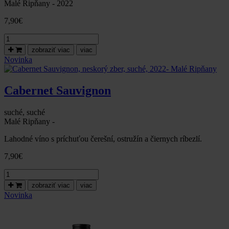
Malé Ripňany - 2022
7,90
€
množstvo
Cabernet
zobraziť viac
viac
Sauvignon,
Novinka
neskorý
zber,
polosladké,
Cabernet Sauvignon
2022-
Malé
Ripňany
suché, suché
Malé Ripňany -
Lahodné víno s príchuťou čerešní, ostružín a čiernych ríbezlí.
7,90
€
množstvo
Cabernet
zobraziť viac
viac
Sauvignon,
Novinka
neskorý
zber,
suché,
2022-