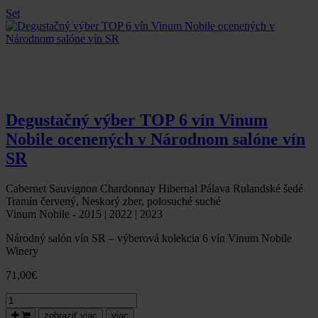
Set
Degustačný výber TOP 6 vín Vinum
Nobile ocenených v Národnom salóne vín
SR
Cabernet Sauvignon Chardonnay Hibernal Pálava Rulandské šedé
Tramín červený, Neskorý zber, polosuché suché
Vinum Nobile - 2015 | 2022 | 2023
Národný salón vín SR – výberová kolekcia 6 vín Vinum Nobile
Winery
71,00
€
množstvo
Degustačný
zobraziť viac
viac