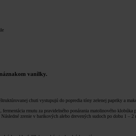
le
s náznakom vanilky.
štruktúrovanej chuti vystupujú do popredia tóny zelenej papriky a mak
ľ, fermentácia rmutu za pravidelného ponárania matolinového klobúka 
 Následné zrenie v barikových alebo drevených sudoch po dobu 1 – 2 