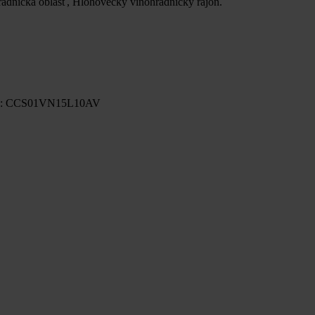
dnícka oblasť, Hlohovecký vinohradnícky rajón.
o:
CCS01VN15L10AV