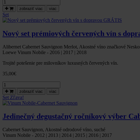
množstvo
Cabernet
zobraziť viac
viac
Sauvignon,
Set
neskorý
zber,
suché,
Nový set prémiových červených vín s do
2022
Alibernet Cabernet Sauvignon Merlot, Akostné víno značkové Neskor
Loewe Vinum Nobile - 2016 | 2017 | 2018
Trojité potešenie pre milovníkov luxusných červených vín.
35,00
€
množstvo
Nový
zobraziť viac
viac
set
Set
Zľava!
prémiových
červených
vín
Jedinečný degustačný ročníkový výber Ca
s
dopravou
GRÁTIS
Cabernet Sauvignon, Akostné odrodové víno, suché
Vinum Nobile - 2012 | 2013 | 2014 | 2015 | 2016 | 2017