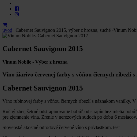
|
úvod
|
Cabernet Sauvignon 2015, výber z hrozna, suché -Vinum Nobi
Cabernet Sauvignon 2015
Vinum Nobile - Výber z hrozna
Víno žiarivo červenej farby s vôňou čiernych ríbezlí 
Cabernet Sauvignon 2015
Víno rubínovej farby s vôňou čiernych ríbezlí s náznakom vanilky. V 
Ručný zber, šetrné odstrapinovanie bobúľ od strapín bez mletia bobú
pre zjemnenie vína. Zrenie v nerezových sudoch po dobu 6 mesiacov.
Slovenské akostné odrodové červené víno s prívlastkom. test