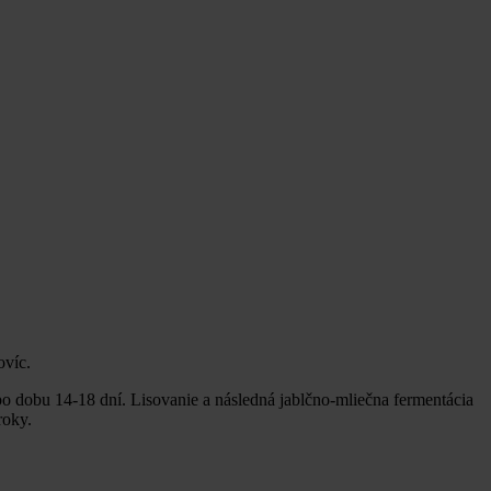
ovíc.
po dobu 14-18 dní. Lisovanie a následná jablčno-mliečna fermentácia
roky.