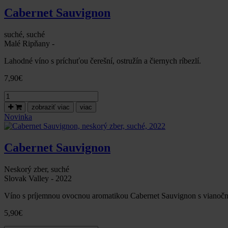
polosladké,
Cabernet Sauvignon
2022-
Malé
Ripňany
suché, suché
Malé Ripňany -
Lahodné víno s príchuťou čerešní, ostružín a čiernych ríbezlí.
7,90
€
množstvo
Cabernet
zobraziť viac
viac
Sauvignon,
Novinka
neskorý
zber,
suché,
Cabernet Sauvignon
2022-
Malé
Ripňany
Neskorý zber, suché
Slovak Valley - 2022
Víno s príjemnou ovocnou aromatikou Cabernet Sauvignon s viano
5,90
€