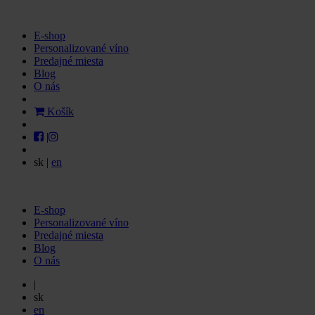
E-shop
Personalizované víno
Predajné miesta
Blog
O nás
Košík
|
sk
|
en
E-shop
Personalizované víno
Predajné miesta
Blog
O nás
|
sk
en