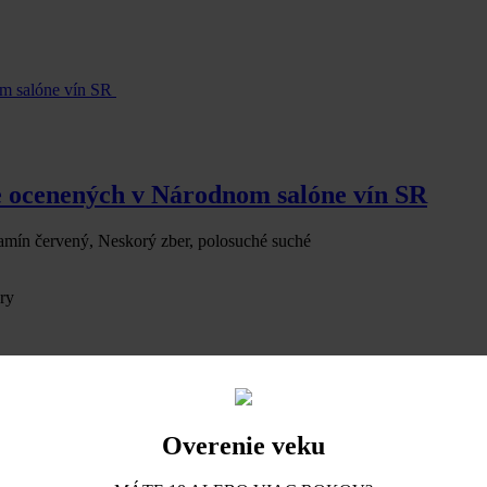
 ocenených v Národnom salóne vín SR
mín červený, Neskorý zber, polosuché suché
ry
Overenie veku