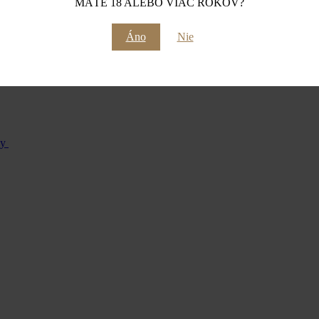
MÁTE 18 ALEBO VIAC ROKOV?
Áno
Nie
 dotykom dubového sudu.