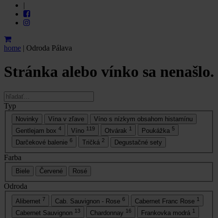
|
home
|
Odroda Pálava
Stránka alebo vínko sa nenašlo.
Typ
Novinky
Vína v zľave
Víno s nízkym obsahom histamínu
4
119
1
5
Gentlejam box
Víno
Otvárak
Poukážka
6
2
Darčekové balenie
Tričká
Degustačné sety
Farba
Biele
Červené
Rosé
Odroda
7
6
1
Alibernet
Cab. Sauvignon - Rose
Cabernet Franc Rose
13
16
1
Cabernet Sauvignon
Chardonnay
Frankovka modrá