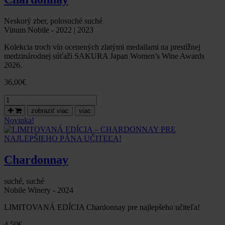
Neskorý zber, polosuché suché
Vinum Nobile - 2022 | 2023
Kolekcia troch vín ocenených zlatými medailami na prestížnej
medzinárodnej súťaži SAKURA Japan Women’s Wine Awards
2026.
36,00
€
množstvo
Kolekcia
zobraziť viac
viac
vín
Novinka!
ocenených
zlatou
medailou
na
Chardonnay
SAKURA
Awards
2026
suché, suché
Nobile Winery - 2024
LIMITOVANÁ EDÍCIA Chardonnay pre najlepšeho učiteľa!
4,50
€