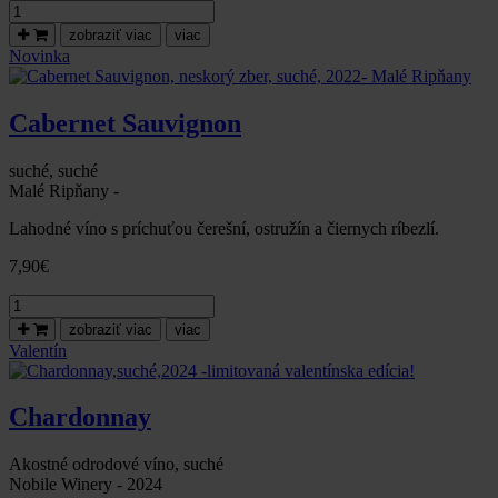
množstvo
Cabernet
zobraziť viac
viac
Sauvignon,
Novinka
neskorý
zber,
polosladké,
Cabernet Sauvignon
2022-
Malé
Ripňany
suché, suché
Malé Ripňany -
Lahodné víno s príchuťou čerešní, ostružín a čiernych ríbezlí.
7,90
€
množstvo
Cabernet
zobraziť viac
viac
Sauvignon,
Valentín
neskorý
zber,
suché,
Chardonnay
2022-
Malé
Ripňany
Akostné odrodové víno, suché
Nobile Winery - 2024