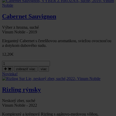
neskorý
zber,
suché,
Cabernet Sauvignon
2022-
Vinum
Nobile
Výber z hrozna, suché
Vinum Nobile - 2019
Elegantný Cabernet s čerešňovou aromatikou, sviežou ovocnosťou
a dotykom dubového sudu.
12,20
€
množstvo
Cabernet
zobraziť viac
viac
Sauvignon,
Novinka!
VÝBER
Z
HROZNA,
Rizling rýnsky
suché,
2019-
Vinum
Neskorý zber, suché
Nobile
Vinum Nobile - 2022
Komplexný a krémový Rizling s agátovo-medovou vôňou,