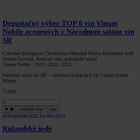
z
Národného
salónu
vín
Degustačný výber TOP 6 vín Vinum
Nobile ocenených v Národnom salóne vín
SR
Cabernet Sauvignon Chardonnay Hibernal Pálava Rulandské šedé
Tramín červený, Neskorý zber, polosuché suché
Vinum Nobile - 2015 | 2022 | 2023
Národný salón vín SR – výberová kolekcia 6 vín Vinum Nobile
Winery
71,00
€
množstvo
Degustačný
zobraziť viac
viac
výber
TOP
6
Rulandské šedé
vín
Vinum