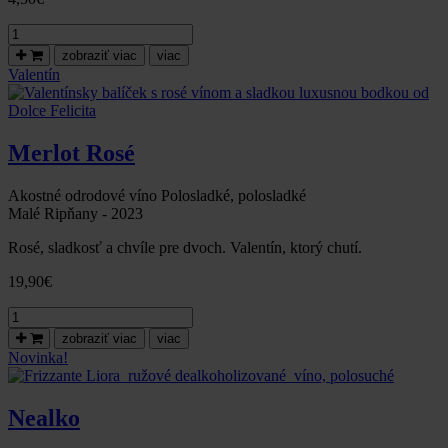
množstvo
LIMITOVANÁ
zobraziť viac
viac
EDÍCIA
Valentín
–
CHARDONNAY
PRE
NAJLEPŠIEHO
Merlot Rosé
PÁNA
UČITEĽA!
Akostné odrodové víno Polosladké, polosladké
Malé Ripňany - 2023
Rosé, sladkosť a chvíle pre dvoch. Valentín, ktorý chutí.
19,90
€
množstvo
Valentínsky
zobraziť viac
viac
balíček
Novinka!
s
rosé
vínom
Nealko
a
sladkou