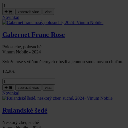
množstvo
Chardonnay,
zobraziť viac
viac
suché,
Novinka!
neskorý
zber,
2024-
Cabernet Franc Rose
Vinum
Nobile
Polosuché, polosuché
Vinum Nobile - 2024
Svieže rosé s vôňou čiernych ríbezlí a jemnou smotanovou chuťou.
12,20
€
množstvo
Cabernet
zobraziť viac
viac
franc
Novinka!
rosé,
polosuché,
2024-
Rulandské šedé
Vinum
Nobile
Neskorý zber, suché
Vinum Nobile - 2024