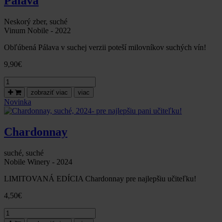
Pálava
k
MDŽ
Neskorý zber, suché
Vinum Nobile - 2022
Obľúbená Pálava v suchej verzii poteší milovníkov suchých vín!
9,90
€
množstvo
Pálava,
zobraziť viac
viac
suché,
Novinka
neskorý
zber,
Vinum
Chardonnay
Nobile
-
2022
suché, suché
Nobile Winery - 2024
LIMITOVANÁ EDÍCIA Chardonnay pre najlepšiu učiteľku!
4,50
€
množstvo
Chardonnay,