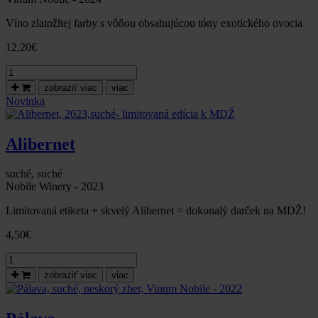
Víno zlatožltej farby s vôňou obsahujúcou tóny exotického ovocia
12,20
€
množstvo
Rulandské
zobraziť viac
viac
šedé,
Novinka
neskorý
zber,
suché,
Alibernet
2024-
Vinum
Nobile
suché, suché
Nobile Winery - 2023
Limitovaná etiketa + skvelý Alibernet = dokonalý darček na MDŽ!
4,50
€
množstvo
Alibernet,
zobraziť viac
viac
2023,suché-
limitovaná
edícia