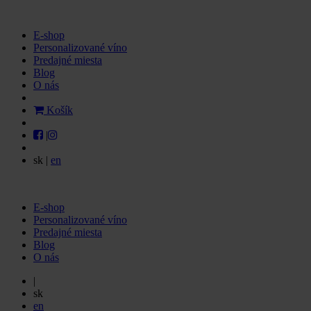
E-shop
Personalizované víno
Predajné miesta
Blog
O nás
Košík
|
sk
|
en
E-shop
Personalizované víno
Predajné miesta
Blog
O nás
|
sk
en