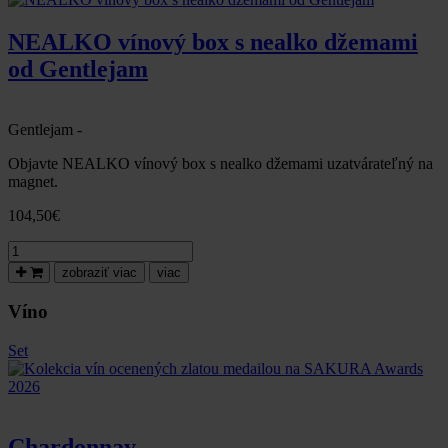
box
s čoko
NEALKO vínový box s nealko džemami
dobrotami
od Gentlejam
a
džemami
od
Gentlejam
Gentlejam -
Objavte NEALKO vínový box s nealko džemami uzatvárateľný na
magnet.
104,50
€
množstvo
NEALKO
zobraziť viac
viac
vínový
box
Víno
s
nealko
Set
džemami
od
Gentlejam
Chardonnay