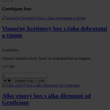
Gentlejam box
Vianočný kvetinový box s čoko dobrotami
a vínom
Gentlejam -
Objavte unikátne boxy, ktoré sú uzatvárateľné na magnet.
117,50
€
množstvo
Vianočný
zobraziť viac
viac
kvetinový
box
s
Alko vínový box s alko džemami od
čoko
Gentlejam
dobrotami
a