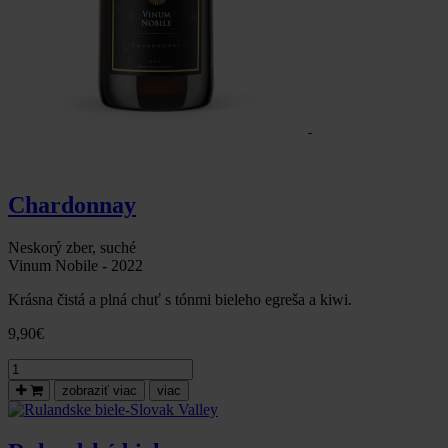
Chardonnay
Neskorý zber, suché
Vinum Nobile - 2022
Krásna čistá a plná chuť s tónmi bieleho egreša a kiwi.
9,90
€
množstvo
Chardonnay,
zobraziť viac
viac
2022,
neskorý
zber,