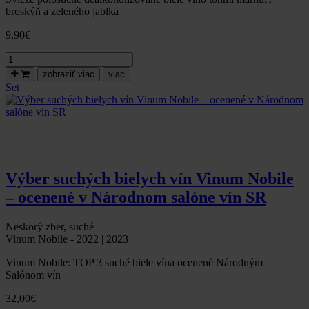
broskýň a zeleného jablka
9,90
€
množstvo
Liora
zobraziť viac
viac
cuveé,
Set
biele
dealkoholizované
víno,
polosuché
Výber suchých bielych vín Vinum Nobile
– ocenené v Národnom salóne vín SR
Neskorý zber, suché
Vinum Nobile - 2022 | 2023
Vinum Nobile: TOP 3 suché biele vína ocenené Národným
Salónom vín
32,00
€