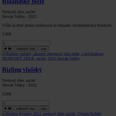
Rulandské biele
suché
-
Vinum
Neskorý zber, suché
Nobile
Slovak Valley - 2022
Vôňa aj chuť jemne mošusová so stopami vinohradníckej broskyne.
5,90
€
množstvo
Rulandské
zobraziť viac
viac
biele,
neskorý
zber,
suché,2022,Slovak
Rizling vlašský
Valley
Neskorý zber, suché
Slovak Valley - 2022
5,90
€
množstvo
Rizling
zobraziť viac
viac
vlašský,