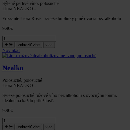
luxusnou
Sýtené perlivé víno, polosuché
bodkou
Liora NEALKO -
od
Frizzante Liora Rosé – svieže bublinky plné ovocia bez alkoholu
Dolce
Felicita
9,90
€
množstvo
Frizzante
zobraziť viac
viac
Liora
Novinka!
ružové
dealkoholizované
víno,
Nealko
polosuché
Polosuché, polosuché
Liora NEALKO -
Svieže polosuché ružové víno bez alkoholu s ovocnými tónmi,
ideálne na každú príležitosť.
9,90
€
množstvo
Liora
zobraziť viac
viac