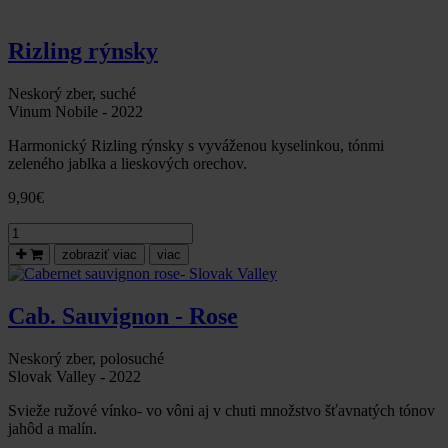
akostné
odrodové
víno
Rizling rýnsky
biele,
s
prívlastkom
Neskorý zber, suché
NESKORÝ
Vinum Nobile - 2022
ZBER,
Harmonický Rizling rýnsky s vyváženou kyselinkou, tónmi
suché,
zeleného jablka a lieskových orechov.
2022
Slovak
9,90
€
Valley
množstvo
Rizling
zobraziť viac
viac
Rýnsky
2022,
neskorý
Cab. Sauvignon - Rose
zber,
suché
-
Neskorý zber, polosuché
Vinum
Slovak Valley - 2022
Nobile
Svieže ružové vínko- vo vôni aj v chuti množstvo šťavnatých tónov
jahôd a malín.