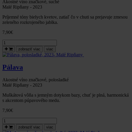
Ripňany
Akostné víno značkové, suché
Malé Ripňany - 2023
Príjemné tóny bielych kvetov, zatiaľ čo v chuti sa prejavuje zmesou
zeleného rozkrojeného jablka.
7,90
€
množstvo
Rulandské
zobraziť viac
viac
šedé
/
Pinot
Pálava
gris,
suché,
2023-
Akostné víno značkové, polosladké
Malé
Malé Ripňany - 2023
Ripňany
Muškátová vôňa s jemným dotykom bazy, chuť je plná, harmonická
s akcentom púpavového medu.
7,90
€
množstvo
Pálava,
zobraziť viac
viac
polosladké,