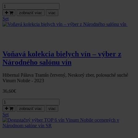
množstvo
Výber
zobraziť viac
viac
suchých
Set
bielych
vín
Vinum
Nobile
–
ocenené
Voňavá kolekcia bielych vín – výber z
v
Národného salónu vín
Národnom
salóne
vín
Hibernal Pálava Tramín červený, Neskorý zber, polosuché suché
SR
Vinum Nobile - 2023
36,60
€
množstvo
Voňavá
zobraziť viac
viac
kolekcia
Set
bielych
vín
–
výber