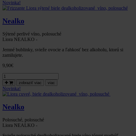
ružové
Novinka!
dealkoholizované
víno,
polosuché
Nealko
Sýtené perlivé víno, polosuché
Liora NEALKO -
Jemné bublinky, svieže ovocie a ľahkosť bez alkoholu, ktorú si
zamilujete.
9,90
€
množstvo
Frizzante
zobraziť viac
viac
Liora
Novinka!
sýtené
biele
dealkoholizované
Nealko
víno,
polosuché
Polosuché, polosuché
Liora NEALKO -
Svieže polosuché dealkoholizované biele víno tónmi marhúľ,