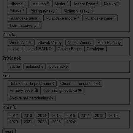
4
9
2
3
4
Hibernal
Melvino
Merlot
Merlot Rosé
Nealko
7
4
2
Pálava
Rizling rýnsky
Rizling vlašský
1
3
6
Rulandské biele
Rulandské modré
Rulandské šedé
3
Tramín červený
Značka
Vinum Nobile
Slovak Valley
Nobile Winery
Malé Ripňany
Loewe
Liora NEALKO
Golden Eagle
Gentlejam
Prívlastok
suché
polosuché
polosladké
Fun
Babská jazda pred nami 💃
Chcem si ho udobriť 🥰
Filmový večer 🎬
Idem na grilovačku 🍽
Svokra má narodeniny 🥳
Ročník
2012
2013
2014
2015
2016
2017
2018
2019
2020
2021
2022
2023
2024
reset