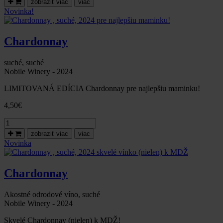
zobraziť viac
viac
suché,
Novinka!
2024-
pre
najlepšiu
Chardonnay
pani
učiteľku!
suché, suché
Nobile Winery - 2024
LIMITOVANÁ EDÍCIA Chardonnay pre najlepšiu maminku!
4,50
€
množstvo
Chardonnay
zobraziť viac
viac
,
Novinka
suché,
2024
pre
Chardonnay
najlepšiu
maminku!
Akostné odrodové víno, suché
Nobile Winery - 2024
Skvelé Chardonnay (nielen) k MDŽ!