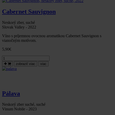
polosuché,
2024
Cabernet Sauvignon
-
limitovaná
valentínska
Neskorý zber, suché
edícia!
Slovak Valley - 2022
Víno s príjemnou ovocnou aromatikou Cabernet Sauvignon s
vianočným motívom.
5,90
€
množstvo
Cabernet
zobraziť viac
viac
Sauvignon,
neskorý
zber,
suché,
2022
Pálava
Neskorý zber suché, suché
Vinum Nobile - 2023