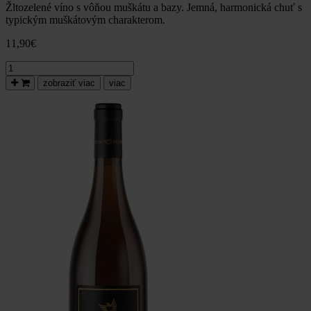
Žltozelené víno s vôňou muškátu a bazy. Jemná, harmonická chuť s
typickým muškátovým charakterom.
11,90
€
množstvo
Pálava,
zobraziť viac
viac
akostné
odrodové
víno
biele,
neskorý
zber,
suché,
2023,
Vinum
Nobile