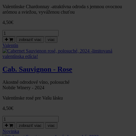
Valentínske Chardonnay -atraktívna odroda s jemnou ovocnou
arómou a sviežou, vyváženou chuťou
4,50
€
množstvo
Chardonnay,suché,2024
zobraziť viac
viac
-
Valentín
limitovaná
valentínska
edícia!
Cab. Sauvignon - Rose
Akostné odrodové víno, polosuché
Nobile Winery - 2024
Valentínske rosé pre Vašu lásku
4,50
€
množstvo
Cabernet
zobraziť viac
viac
Sauvignon
Novinka
rosé,