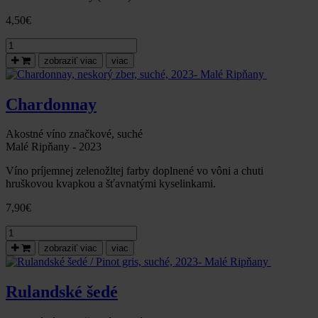
4,50
€
množstvo
Chardonnay
zobraziť viac
viac
,
suché,
2024
Chardonnay
skvelé
vínko
(nielen)
Akostné víno značkové, suché
k
Malé Ripňany - 2023
MDŽ
Víno príjemnej zelenožltej farby doplnené vo vôni a chuti
hruškovou kvapkou a šťavnatými kyselinkami.
7,90
€
množstvo
Chardonnay,
zobraziť viac
viac
neskorý
zber,
suché,
Rulandské šedé
2023-
Malé