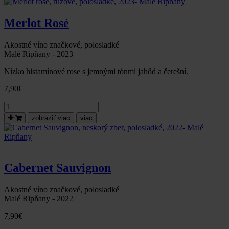
2023-
Malé
Merlot Rosé
Ripňany
Akostné víno značkové, polosladké
Malé Ripňany - 2023
Nízko histamínové rose s jemnými tónmi jahôd a čerešní.
7,90
€
množstvo
Merlot
zobraziť viac
viac
rosé,
ružové,
polosladké,
2023-
Malé
Cabernet Sauvignon
Ripňany
Akostné víno značkové, polosladké
Malé Ripňany - 2022
7,90
€