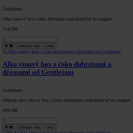
vínom
Gentlejam -
Alko vínový box s alko džemami uzatvárateľný na magnet.
114,50
€
množstvo
Alko
zobraziť viac
viac
vínový
box
s alko
Alko vínový box s čoko dobrotami a
džemami
džemami od Gentlejam
od
Gentlejam
Gentlejam -
Objavte alko vínový box s čoko dobrotami uzatvárateľný na magnet
109,50
€
množstvo
Alko
zobraziť viac
viac
vínový